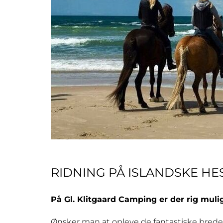
RIDNING PÅ ISLANDSKE HE
På Gl. Klitgaard Camping er der rig muli
Ønsker man at opleve de fantastiske brede s