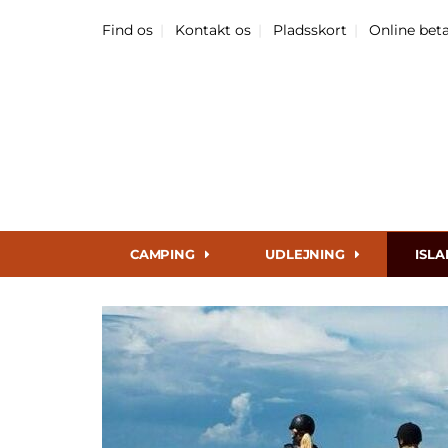
Find os
Kontakt os
Pladsskort
Online bet
CAMPING
UDLEJNING
ISL