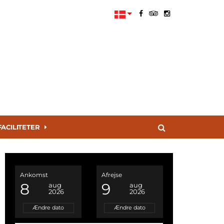
FACILITETER
Ankomst
Afrejse
8
9
aug
aug
2026
2026
Ændre dato
Ændre dato