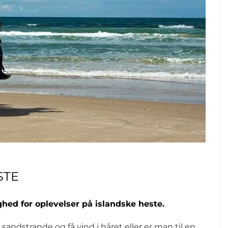
STE
ghed for oplevelser på islandske heste.
andstrande og få vind i håret eller er man til en