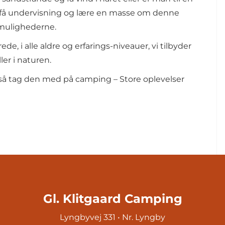
åske få undervisning og lære en masse om denne
e mulighederne.
de, i alle aldre og erfarings-niveauer, vi tilbyder
er i naturen.
t, så tag den med på camping – Store oplevelser
Gl. Klitgaard Camping
Lyngbyvej 331 • Nr. Lyngby