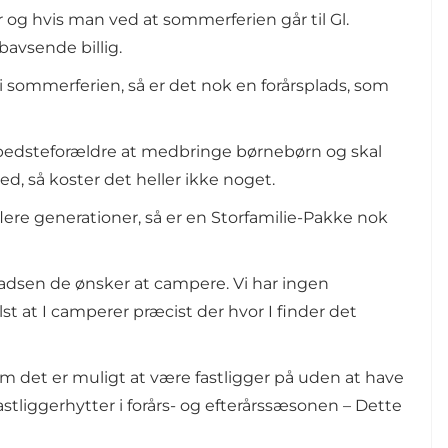
r og hvis man ved at sommerferien går til Gl.
bavsende billig.
sommerferien, så er det nok en forårsplads, som
or bedsteforældre at medbringe børnebørn og skal
, så koster det heller ikke noget.
flere generationer, så er en Storfamilie-Pakke nok
adsen de ønsker at campere. Vi har ingen
elst at I camperer præcist der hvor I finder det
 som det er muligt at være fastligger på uden at have
astliggerhytter i forårs- og efterårssæsonen – Dette