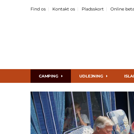
Find os
Kontakt os
Pladsskort
Online bet
CAMPING
UDLEJNING
ISL