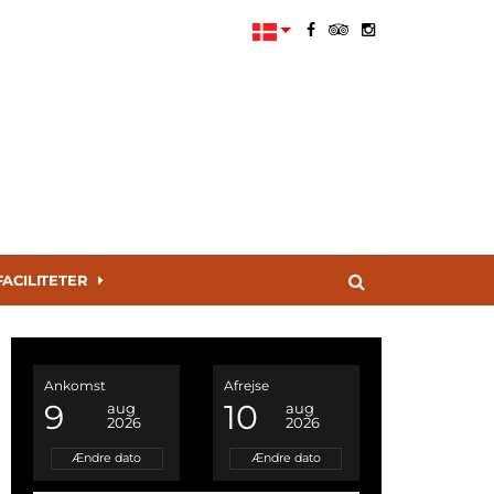
FACILITETER
Ankomst
Afrejse
9
10
aug
aug
2026
2026
Ændre dato
Ændre dato